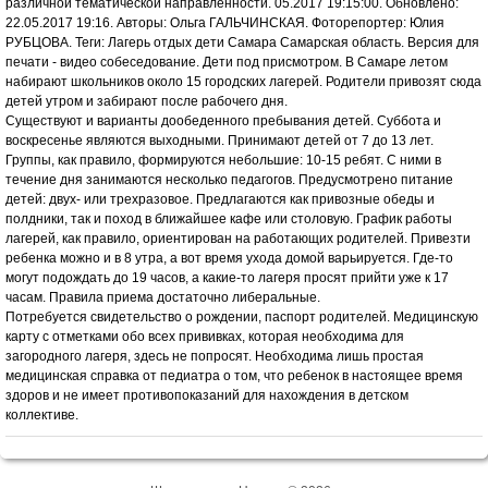
различной тематической направленности. 05.2017 19:15:00. Обновлено:
22.05.2017 19:16. Авторы: Ольга ГАЛЬЧИНСКАЯ. Фоторепортер: Юлия
РУБЦОВА. Теги: Лагерь отдых дети Самара Самарская область. Версия для
печати - видео собеседование. Дети под присмотром. В Самаре летом
набирают школьников около 15 городских лагерей. Родители привозят сюда
детей утром и забирают после рабочего дня.
Существуют и варианты дообеденного пребывания детей. Суббота и
воскресенье являются выходными. Принимают детей от 7 до 13 лет.
Группы, как правило, формируются небольшие: 10-15 ребят. С ними в
течение дня занимаются несколько педагогов. Предусмотрено питание
детей: двух- или трехразовое. Предлагаются как привозные обеды и
полдники, так и поход в ближайшее кафе или столовую. График работы
лагерей, как правило, ориентирован на работающих родителей. Привезти
ребенка можно и в 8 утра, а вот время ухода домой варьируется. Где-то
могут подождать до 19 часов, а какие-то лагеря просят прийти уже к 17
часам. Правила приема достаточно либеральные.
Потребуется свидетельство о рождении, паспорт родителей. Медицинскую
карту с отметками обо всех прививках, которая необходима для
загородного лагеря, здесь не попросят. Необходима лишь простая
медицинская справка от педиатра о том, что ребенок в настоящее время
здоров и не имеет противопоказаний для нахождения в детском
коллективе.