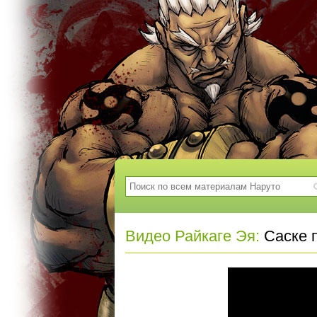
Видео Райкаге Эя:
Саске п