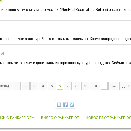
м
й лекции «Там внизу много места» (Plenty of Room at the Bottom) рассказал 
т вопрос: чем занять ребенка в школьные каникулы. Кроме загородного отд
ми
 всем читателям и ценителям интересного культурного отдыха. Библиотекам
Назад
1
2
3
4
5
6
7
8
9
10
...
24
Дале
НКИ С РАЙКАГЕ ЭЕМ
ВИДЕО О РАЙКАГЕ ЭЕ
НОВОСТИ ОТ РАЙКАГЕ Э