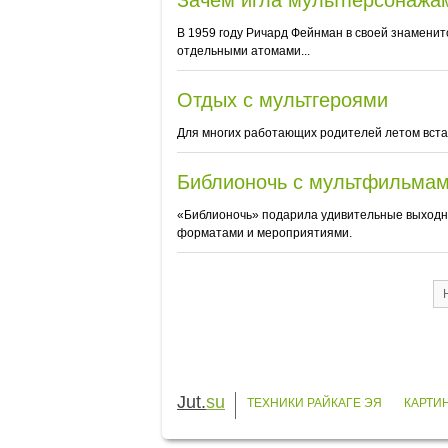
Зачем игла мультперсонажа
В 1959 году Ричард Фейнман в своей знаменито
отдельными атомами...
Отдых с мультгероями
Для многих работающих родителей летом встае
Библионочь с мультфильма
«Библионочь» подарила удивительные выходные
форматами и мероприятиями.
Jut.
su
ТЕХНИКИ РАЙКАГЕ ЭЯ
КАРТИ