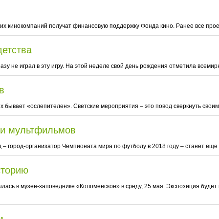
ких кинокомпаний получат финансовую поддержку Фонда кино. Ранее все проек
детства
зу не играл в эту игру. На этой неделе свой день рождения отметила всемирн
в
 их бывает «ослепителен». Светские мероприятия – это повод сверкнуть своим
ми мультфильмов
ад – город-организатор Чемпионата мира по футболу в 2018 году – станет ещ
сторию
лась в музее-заповеднике «Коломенское» в среду, 25 мая. Экспозиция будет 