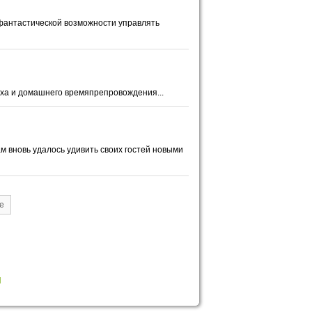
о фантастической возможности управлять
ыха и домашнего времяпрепровождения...
 вновь удалось удивить своих гостей новыми
е
Я